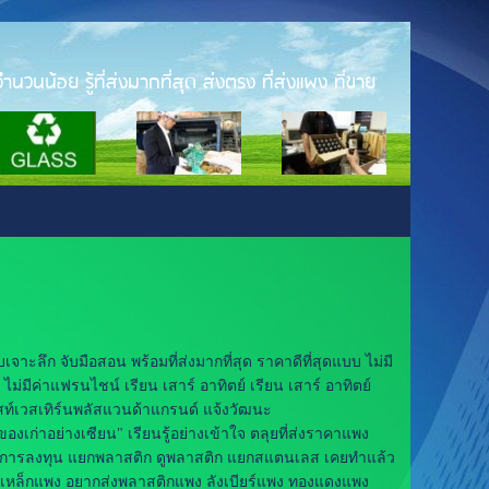
ำนวนน้อย รู้ที่ส่งมากที่สุด ส่งตรง ที่ส่งแพง ที่ขาย
ลึก จับมือสอน พร้อมที่ส่งมากที่สุด ราคาดีที่สุดแบบ ไม่มี
ม่มีค่าแฟรนไชน์ เรียน เสาร์ อาทิตย์ เรียน เสาร์ อาทิตย์
ท์เวสเทิร์นพลัสแวนด้าแกรนด์ แจ้งวัฒนะ
องเก่าอย่างเซียน" เรียนรู้อย่างเข้าใจ ตลุยที่ส่งราคาแพง
ในการลงทุน แยกพลาสติก ดูพลาสติก แยกสแตนเลส เคยทำแล้ว
งเหล็กแพง อยากส่งพลาสติกแพง ลังเบียร์แพง ทองแดงแพง