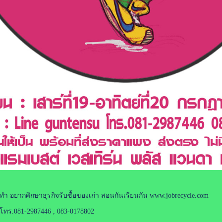
ำ อยากศึกษาธุรกิจรับซื้อของเก่า สอนกันเรียนกัน
www.jobrecycle.com
โทร.081-2987446 , 083-0178802