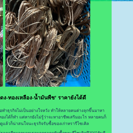
ดง-ทองเหลือง-น้ำมันพืช’ ราคายังได้ดี
อทำธุรกิจไม่เป็นอย่างใจหวัง ทำให้หลายคนต่างลุกขึ้นมาหา
งได้ก็ทำ แต่หากยังไม่รู้ว่าจะหาอาชีพเสริมอะไร หลายคนก็
ดูแล้วก็น่าสนใจนะธุรกิจรับซื้อของเก่าหรารีไซเคิล