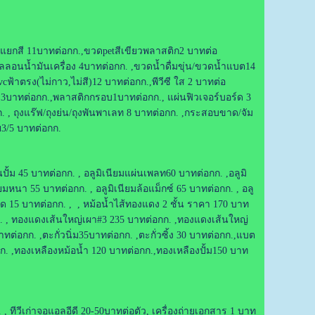
ทำแยกสี 11บาทต่อกก.,ขวดpetสีเขียวพลาสติก2 บาทต่อ
อนน้ำมันเครื่อง 4บาทต่อกก. ,ขวดน้ำดื่มขุ่น/ขวดน้ำแบต14
าตรง(ไม่กาว,ไม่สี)12 บาทต่อกก.,พีวีซี ใส 2 บาทต่อ
า3บาทต่อกก.,พลาสติกกรอบ1บาทต่อกก., แผ่นฟิวเจอร์บอร์ด 3
. , ถุงแร๊ฟ/ถุงย่น/ถุงพันพาเลท 8 บาทต่อกก. ,กระสอบขาด/จัม
ย3/5 บาทต่อกก.
ปั้ม 45 บาทต่อกก. , อลูมิเนียมแผ่นเพลท60 บาทต่อกก. ,อลูมิ
ยมหนา 55 บาทต่อกก. , อลูมิเนียมล้อแม็กซ์ 65 บาทต่อกก. , อลู
ลวด 15 บาทต่อกก. , , หม้อน้ำไส้ทองแดง 2 ชั้น ราคา 170 บาท
. , ทองแดงเส้นใหญ่เผา#3 235 บาทต่อกก. ,ทองแดงเส้นใหญ่
่อกก. ,ตะกั่วนิ่ม35บาทต่อกก. ,ตะกั่วซิ้ง 30 บาทต่อกก.,แบต
,ทองเหลืองหม้อน้ำ 120 บาทต่อกก.,ทองเหลืองปั้ม150 บาท
, ทีวีเก่าจอแอลอีดี 20-50บาทต่อตัว, เครื่องถ่ายเอกสาร 1 บาท