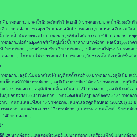
ำ 7 บาทต่อกก., ขวดน้ำดื่มpetใสทำไม่แยกสี 9 บาทต่อกก.,ขวดน้ำดื่มpetใส
ติก 1 บาทต่อกก.,ขวดpetสีรวมพลาสติก1 บาทต่อกก.,ขวดพลาสติกรวมสี/แกลล
ปลา/น้ำมันหอยขวด12 บาทต่อกก.,อคิลิคไม่ติดกระดาษ16 บาทต่อกก.,ท่อpvcฟ้
าทต่อกก.,ท่อดำhdpeคาดฟ้าใหญ่3นิ้วขึ้นราคา7 บาทต่อกก.,ท่อเขียวpprราค
ีพี 5บาทต่อกก. , สายรัดpetเขียว 3 บาทต่อกก. , เปลือกสายไฟpvc 3 บาทต่อกก
าทต่อกก. , ไฟหน้า ไฟท้ายรถยนต์ 1 บาทต่อกก.,กันชนรถไม่ติดเหล็ก/ชิ้นสว
ง
ทต่อกก. ,อลูมิเนียมฉากใหม่/ใหญ่ติดสติ๊กเกอร์ 60 บาทต่อกก.,อลูมิเนียมแผ่น
สติ๊กเกอร์60/40 บาทต่อกก. , อลูมิเนียมกระป๋องโค้ก 45 บาทต่อกก. , อลูมิเนี
ะ 20 บาทต่อกก. , อลูมิเนียมมูลี่และกันสาด 20 บาทต่อกก. , อลูมิเนียมมุ้ง
นใหญ่ปอกสวย#1 270 บาทต่อกก. , ทองแดงเส้นใหญ่ปอกช๊อต#2 240 บาทต่อกก
อกก. , สแตนเลสแท้304 45 บาทต่อกก. ,สแตนเลสดูดติดปลอม(202/201) 12 บาทต
ทต่อกก. ,แบตดำขอบยาง 17 บาทต่อกก. ,แบตups/แบตมอไซด์ 19 บาทต่อกก. 
นา140 บาทต่อกก.,
้า
ี 20 บาทต่อตัว , เคสคอมพิวเตอร์ 10 บาทต่อกก., เครื่องแฟ๊กซ์ 1 บาทต่อกก. 