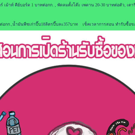
อร์ เม้าท์ คีย์บอร์ด 1 บาทต่อกก. , พัดลมตั้งโต๊ะ เพดาน 20-30 บาทต่อตัว, เ
ต่อกก.,น้ำมันพืชเก่าปี๊บ18ลิตรปี๊บละ357บาท เช็คเวลาการสอน ทำรับซื้อของเก