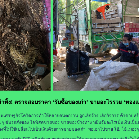
ย่าทิ้ง! ตรวจสอบราคา ‘รับซื้อของเก่า’ ขายอะไรรวย ‘ทองแ
ภาพเศรษฐกิจโควิดอาจทำให้หลายคนตกงาน ถูกเลิกจ้าง เลิกกิจการ ค้าขายหรื
ม่ๆ ขับรถส่งของ ไลฟ์สดขายของ ขายของข้างทาง หยิบจับอะไรเป็นเงินเป็นทอ
ของที่ไม่ใช้เปลี่ยนไปเป็นเงินด้วยการขายของเก่า พอเอาไปขาย โอ้..โอ้..มองๆ