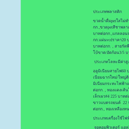
ประเภทพลาสติก
ขวดน้ำดื่มpetใสไม่ท
กก.,ขวดpetสีชาพลาส
บาทต่อกก.,แกลลอนน้ำ
กก.แผ่นvcdราคา20 บ
บาทต่อกก. , สายรัดพ
โบ้ขาด/อัดก้อน3/5 บ
ประเภทโลหะมีค่าสู
อลูมิเนียมสายไฟ60 บา
เนียมฉากใหม่/ใหญ่ติด
มิเนียมกระทะไฟฟ้าแก
ต่อกก. , ทองแดงเส้
เล็กเผว#4 225 บาทต่
ขาวแบตรถยนต์ 22 บา
ต่อกก., ทองเหลืองห
ประเภทเครื่องใช้ไฟฟ
จอคอมพิวเตอร์ แอลอีด