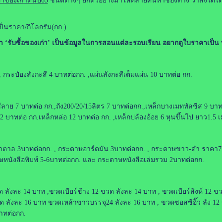
คาของเก่าต้นปี65
ชนิดต่างๆ ยกตัวอย่างมาให้หลายคนหาช่องทาง ว่าสิ่งใดได
เป็นราคา/กิโลกรัม(กก.)
า ‘รับซื้อของเก่า’ เป็นข้อมูลในการสอนแต่ละรอบเรียน อยากดูใบราคาเป็น 
, กระป๋องสังกะสี 4 บาทต่อกก. ,แผ่นสังกะสีเต็มแผ่น 10 บาทต่อ กก.
ีลาย 7 บาทต่อ กก.,ถัง200/20/15ลิตร 7 บาทต่อกก.,เหล็กบางเมททัลชีส 9 บา
2 บาทต่อ กก.เหล็กหล่อ 12 บาทต่อ กก. ,เหล็กปล้องอ้อย 6 หุนขึ้นไป ยาว1.5 
ตาล 3บาทต่อกก. , กระดาษอาร์ตมัน 3บาทต่อกก. , กระดาษขาว-ดำ ราคา7บ
ษหนังสือพิมพ์ 5-6บาทต่อกก. และ กระดาษหนังสือเล่มรวม 2บาทต่อกก.
ด ลังละ 14 บาท ,ขวดเบียร์ช้าง 12 ขวด ลังละ 14 บาท , ขวดเบียร์สิงห์ 12 
 ลังละ 16 บาท ขวดเหล้าขาวบรรจุ24 ลังละ 16 บาท , ขวดซอสซีอิ๊ว ลัง 12
าทต่อกก.