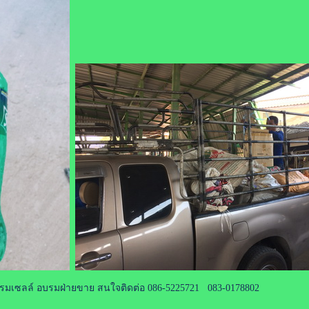
เซลล์ อบรมฝ่ายขาย สนใจติดต่อ 086-5225721 083-0178802