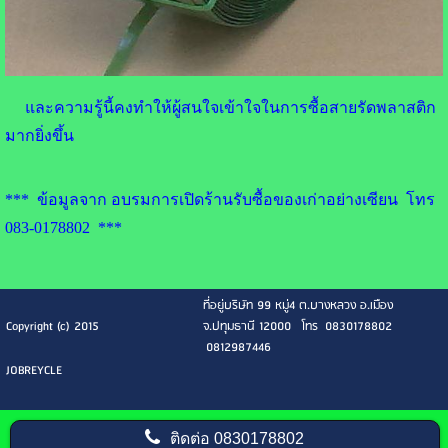
และความรู้นี้คงทำให้ผู้สนใจเข้าใจในการซื้อสายรัดพลาสติก
มากยิ่งขึ้น
*** ข้อมูลจาก อบรมการเปิดร้านรับซื้อของเก่าอย่างเซียน โทร
083-0178802 ***
ที่อยู่บริษัท 99 หมู่4 ต.บางหลวง อ.เมือง
Copyright (c) 2015
จ.ปทุมธานี 12000 โทร 0830178802
0812987446
JOBREYCLE
ติดต่อ
0830178802