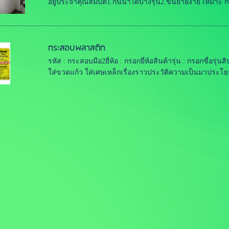
อยู่ประจำคุณสมบัติ1.กันน้ำได้บางรุ่น2.ขนย้ายง่าย เหมาะ กั
กระสอบพลาสติก
รหัส : กระสอบมือ2ยี่ห้อ : กรอกยี่ห้อสินค้ารุ่น : กรอกชื่อ
ใส่ขวดแก้ว ใส่เศษเหล็กเรื่องราวประวัติความเป็นมาประโยชน